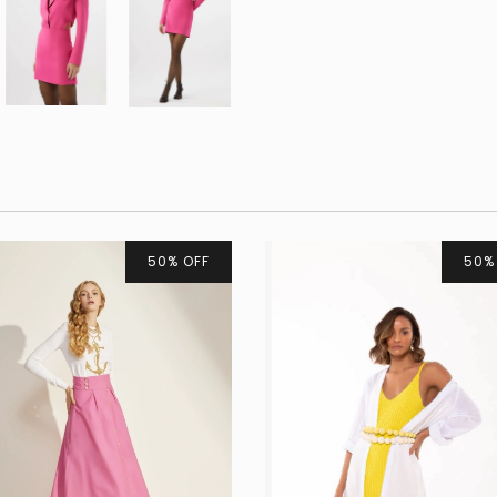
50
%
OFF
50