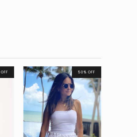
%
OFF
50
%
OFF