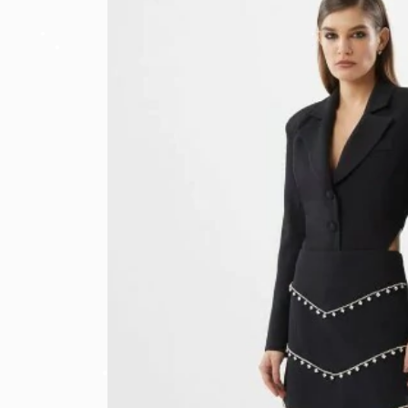
•
•
•
•
•