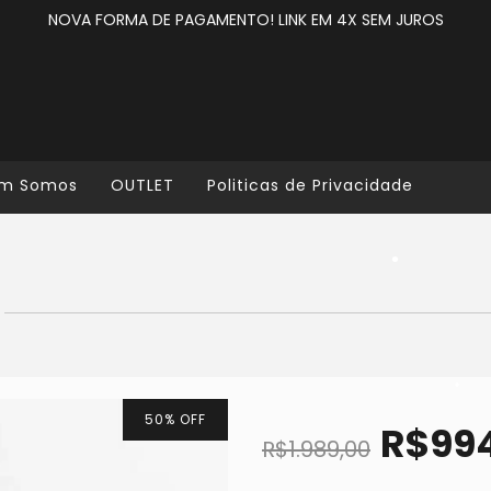
NOVA FORMA DE PAGAMENTO! LINK EM 4X SEM JUROS
•
m Somos
OUTLET
Politicas de Privacidade
•
•
•
•
50
%
OFF
R$99
R$1.989,00
•