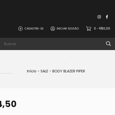
0
R$0,00
CADASTRE-SE
INICIAR SESSÃO
-
•
•
•
•
•
Início
-
SALE
-
BODY BLAZER PIPER
•
•
4,50
•