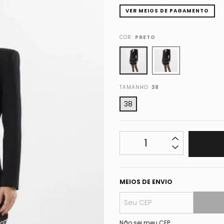
•
VER MEIOS DE PAGAMENTO
COR:
PRETO
•
TAMANHO:
38
•
38
•
•
MEIOS DE ENVIO
•
•
Não sei meu CEP