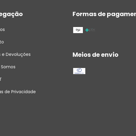
egação
Formas de pagame
tos
to
Meios de envio
s e Devoluções
 Somos
T
cas de Privacidade