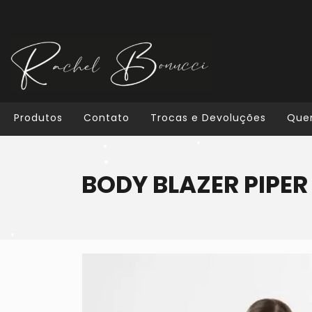
•
•
Produtos
Contato
Trocas e Devoluções
Que
•
BODY BLAZER PIPER
•
•
•
•