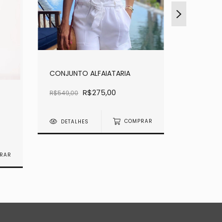
CONJUNTO ALFAIATARIA
R$275,00
R$549,00
VESTIDO
OMBRO
DETALHES
COMPRAR
R$2.489,0
RAR
DETAL