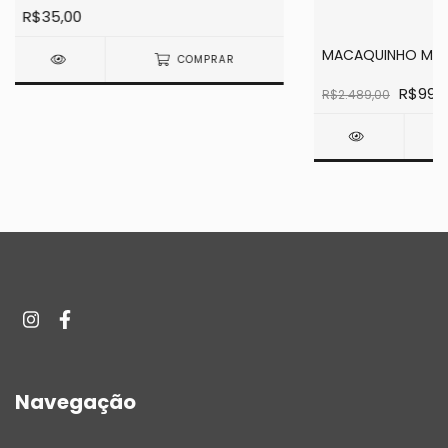
R$35,00
MACAQUINHO MA
COMPRAR
R$995
R$2.489,00
Navegação